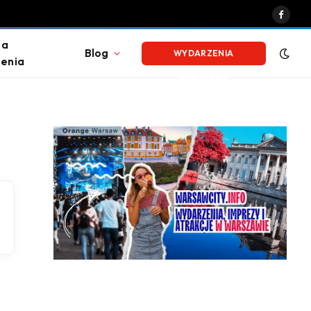
Faceb
na
Blog
WYDARZENIA
enia
WARSZAWA