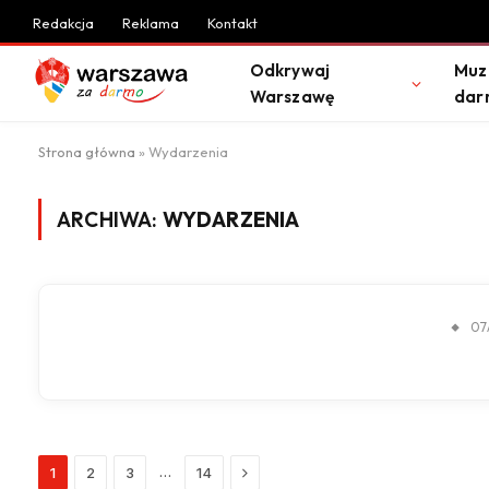
Redakcja
Reklama
Kontakt
Odkrywaj
Muz
Warszawę
dar
Strona główna
»
Wydarzenia
ARCHIWA:
WYDARZENIA
07
Next
…
1
2
3
14