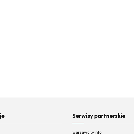
je
Serwisy partnerskie
warsawcity.info