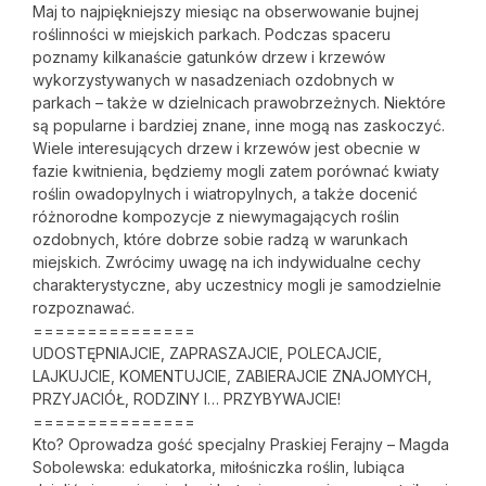
Maj to najpiękniejszy miesiąc na obserwowanie bujnej
roślinności w miejskich parkach. Podczas spaceru
poznamy kilkanaście gatunków drzew i krzewów
wykorzystywanych w nasadzeniach ozdobnych w
parkach – także w dzielnicach prawobrzeżnych. Niektóre
są popularne i bardziej znane, inne mogą nas zaskoczyć.
Wiele interesujących drzew i krzewów jest obecnie w
fazie kwitnienia, będziemy mogli zatem porównać kwiaty
roślin owadopylnych i wiatropylnych, a także docenić
różnorodne kompozycje z niewymagających roślin
ozdobnych, które dobrze sobie radzą w warunkach
miejskich. Zwrócimy uwagę na ich indywidualne cechy
charakterystyczne, aby uczestnicy mogli je samodzielnie
rozpoznawać.
===============
UDOSTĘPNIAJCIE, ZAPRASZAJCIE, POLECAJCIE,
LAJKUJCIE, KOMENTUJCIE, ZABIERAJCIE ZNAJOMYCH,
PRZYJACIÓŁ, RODZINY I… PRZYBYWAJCIE!
===============
Kto? Oprowadza gość specjalny Praskiej Ferajny – Magda
Sobolewska: edukatorka, miłośniczka roślin, lubiąca