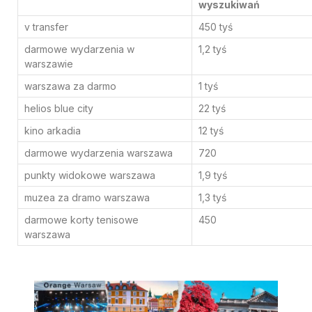
wyszukiwań
v transfer
450 tyś
darmowe wydarzenia w
1,2 tyś
warszawie
warszawa za darmo
1 tyś
helios blue city
22 tyś
kino arkadia
12 tyś
darmowe wydarzenia warszawa
720
punkty widokowe warszawa
1,9 tyś
muzea za dramo warszawa
1,3 tyś
darmowe korty tenisowe
450
warszawa