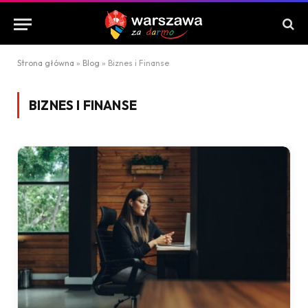
Strona główna
»
Blog
»
Biznes i Finanse
BIZNES I FINANSE