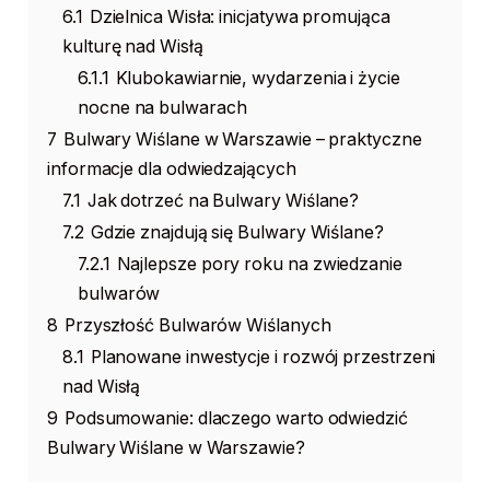
6.1
Dzielnica Wisła: inicjatywa promująca
kulturę nad Wisłą
6.1.1
Klubokawiarnie, wydarzenia i życie
nocne na bulwarach
7
Bulwary Wiślane w Warszawie – praktyczne
informacje dla odwiedzających
7.1
Jak dotrzeć na Bulwary Wiślane?
7.2
Gdzie znajdują się Bulwary Wiślane?
7.2.1
Najlepsze pory roku na zwiedzanie
bulwarów
8
Przyszłość Bulwarów Wiślanych
8.1
Planowane inwestycje i rozwój przestrzeni
nad Wisłą
9
Podsumowanie: dlaczego warto odwiedzić
Bulwary Wiślane w Warszawie?