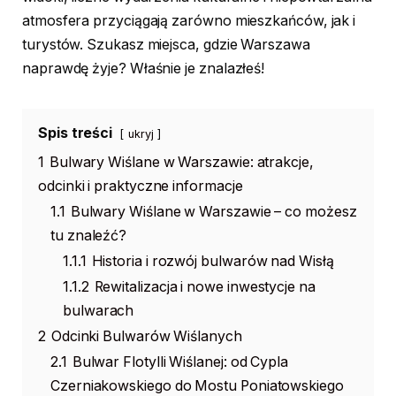
atmosfera przyciągają zarówno mieszkańców, jak i
turystów. Szukasz miejsca, gdzie Warszawa
naprawdę żyje? Właśnie je znalazłeś!
Spis treści
ukryj
1
Bulwary Wiślane w Warszawie: atrakcje,
odcinki i praktyczne informacje
1.1
Bulwary Wiślane w Warszawie – co możesz
tu znaleźć?
1.1.1
Historia i rozwój bulwarów nad Wisłą
1.1.2
Rewitalizacja i nowe inwestycje na
bulwarach
2
Odcinki Bulwarów Wiślanych
2.1
Bulwar Flotylli Wiślanej: od Cypla
Czerniakowskiego do Mostu Poniatowskiego