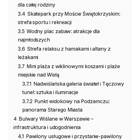
dla całej rodziny
3.4
Skatepark przy Moście Świętokrzyskim:
strefa sportu i rekreacji
3.5
Wodny plac zabaw: atrakcje dla
najmłodszych
3.6
Strefa relaksu z hamakami i altany z
leżakami
3.7
Mini plaża z wiklinowymi koszami i plaże
miejskie nad Wisłą
3.7.1
Nadwiślańska galeria świateł i Tęczowy
tunel: sztuka i iluminacje
3.7.2
Punkt widokowy na Podzamczu:
panorama Starego Miasta
4
Bulwary Wiślane w Warszawie –
infrastruktura i udogodnienia
4.1
Pawilony usługowe i przystanie-pawilony