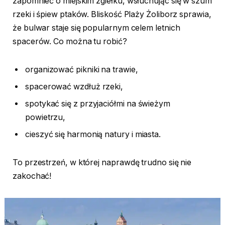
zapomnieć o miejskim zgiełku, wsłuchując się w szum
rzeki i śpiew ptaków. Bliskość Plaży Żoliborz sprawia,
że bulwar staje się popularnym celem letnich
spacerów. Co można tu robić?
organizować pikniki na trawie,
spacerować wzdłuż rzeki,
spotykać się z przyjaciółmi na świeżym
powietrzu,
cieszyć się harmonią natury i miasta.
To przestrzeń, w której naprawdę trudno się nie
zakochać!