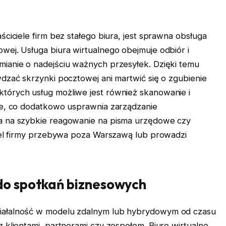
ściciele firm bez stałego biura, jest sprawna obsługa
wej. Usługa biura wirtualnego obejmuje odbiór i
ianie o nadejściu ważnych przesyłek. Dzięki temu
dzać skrzynki pocztowej ani martwić się o zgubienie
tórych usług możliwe jest również skanowanie i
ie, co dodatkowo usprawnia zarządzanie
a na szybkie reagowanie na pisma urzędowe czy
ciel firmy przebywa poza Warszawą lub prowadzi
 do spotkań biznesowych
iałalność w modelu zdalnym lub hybrydowym od czasu
 klientami, partnerami czy zespołem. Biuro wirtualne