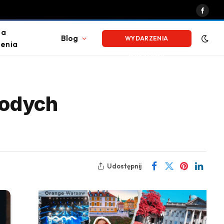
Faceb
na
Blog
WYDARZENIA
enia
WARSZAWA
łodych
Udostępnij