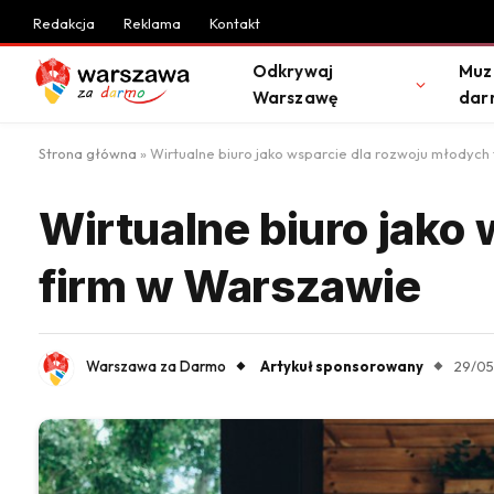
Redakcja
Reklama
Kontakt
Odkrywaj
Muz
Warszawę
dar
Strona główna
»
Wirtualne biuro jako wsparcie dla rozwoju młodych
Wirtualne biuro jako
firm w Warszawie
Warszawa za Darmo
Artykuł sponsorowany
29/0