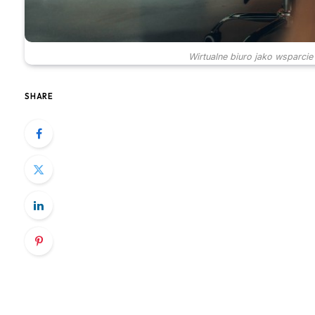
Wirtualne biuro jako wsparci
SHARE