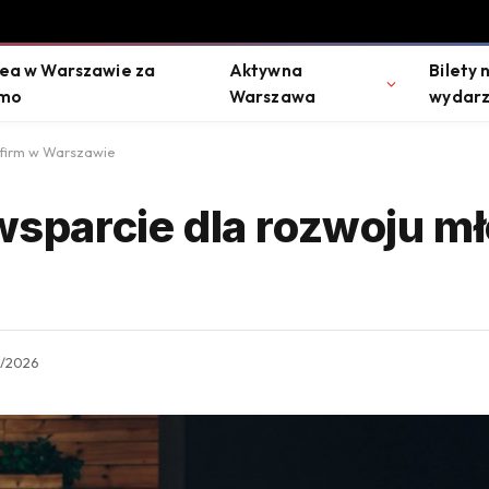
ea w Warszawie za
Aktywna
Bilety 
mo
Warszawa
wydarz
 firm w Warszawie
 wsparcie dla rozwoju m
5/2026