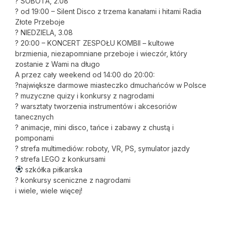
? SOBOTA, 2.08
? od 19:00 – Silent Disco z trzema kanałami i hitami Radia
Złote Przeboje
? NIEDZIELA, 3.08
? 20:00 – KONCERT ZESPOŁU KOMBII – kultowe
brzmienia, niezapomniane przeboje i wieczór, który
zostanie z Wami na długo
A przez cały weekend od 14:00 do 20:00:
?największe darmowe miasteczko dmuchańców w Polsce
? muzyczne quizy i konkursy z nagrodami
? warsztaty tworzenia instrumentów i akcesoriów
tanecznych
? animacje, mini disco, tańce i zabawy z chustą i
pomponami
? strefa multimediów: roboty, VR, PS, symulator jazdy
? strefa LEGO z konkursami
szkółka piłkarska
? konkursy sceniczne z nagrodami
i wiele, wiele więcej!