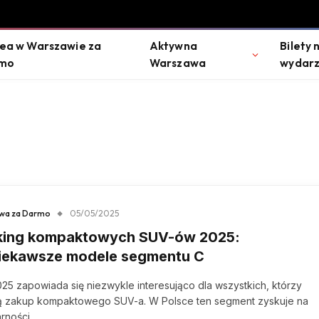
ea w Warszawie za
Aktywna
Bilety 
mo
Warszawa
wydarz
wa za Darmo
05/05/2025
king kompaktowych SUV-ów 2025:
ciekawsze modele segmentu C
25 zapowiada się niezwykle interesująco dla wszystkich, którzy
ją zakup kompaktowego SUV-a. W Polsce ten segment zyskuje na
arności…