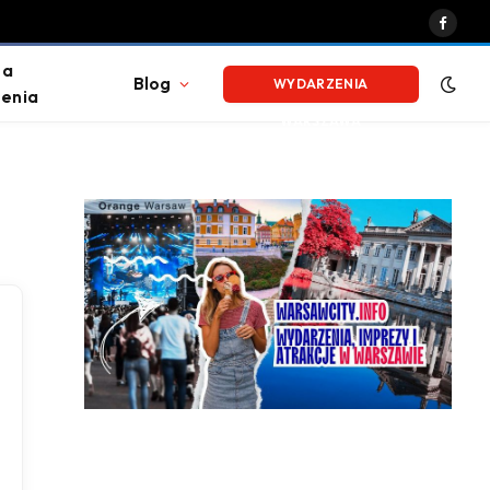
Faceb
na
Blog
WYDARZENIA
enia
WARSZAWA