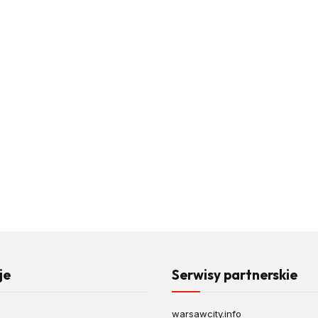
je
Serwisy partnerskie
warsawcity.info