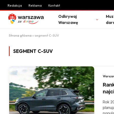
Redakcja
Reklama
Kontakt
Odkrywaj
Muz
Warszawę
dar
Strona główna
»
segment C-SUV
SEGMENT C-SUV
Warsza
Ran
naj
Rok 20
planu
popul