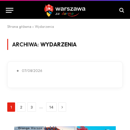
Strona główna
»
Wydarzenia
ARCHIWA:
WYDARZENIA
07/08/2026
Next
…
1
2
3
14