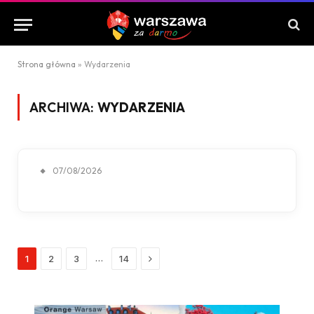
Strona główna
»
Wydarzenia
ARCHIWA:
WYDARZENIA
07/08/2026
Next
…
1
2
3
14