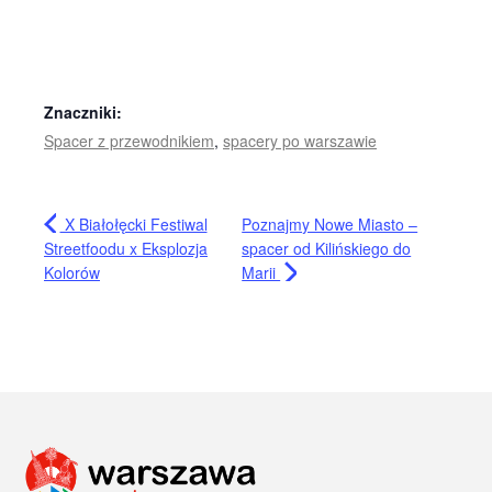
Znaczniki:
Spacer z przewodnikiem
,
spacery po warszawie
X Białołęcki Festiwal
Poznajmy Nowe Miasto –
Streetfoodu x Eksplozja
spacer od Kilińskiego do
Kolorów
Marii