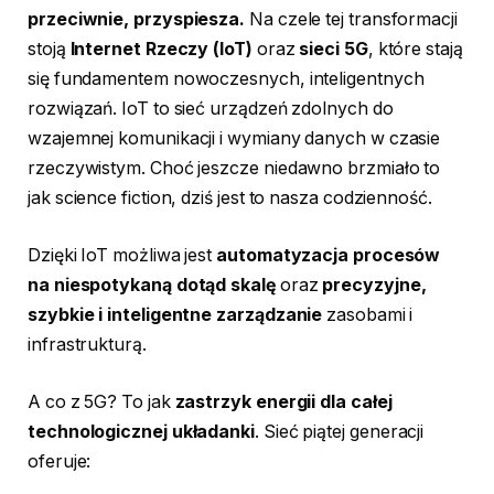
przeciwnie, przyspiesza.
Na czele tej transformacji
stoją
Internet Rzeczy (IoT)
oraz
sieci 5G
, które stają
się fundamentem nowoczesnych, inteligentnych
rozwiązań. IoT to sieć urządzeń zdolnych do
wzajemnej komunikacji i wymiany danych w czasie
rzeczywistym. Choć jeszcze niedawno brzmiało to
jak science fiction, dziś jest to nasza codzienność.
Dzięki IoT możliwa jest
automatyzacja procesów
na niespotykaną dotąd skalę
oraz
precyzyjne,
szybkie i inteligentne zarządzanie
zasobami i
infrastrukturą.
A co z 5G? To jak
zastrzyk energii dla całej
technologicznej układanki
. Sieć piątej generacji
oferuje: