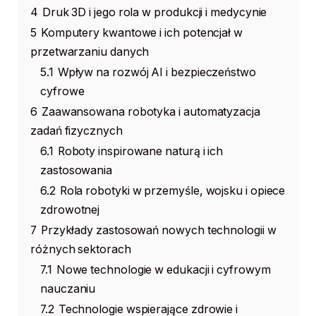
4
Druk 3D i jego rola w produkcji i medycynie
5
Komputery kwantowe i ich potencjał w
przetwarzaniu danych
5.1
Wpływ na rozwój AI i bezpieczeństwo
cyfrowe
6
Zaawansowana robotyka i automatyzacja
zadań fizycznych
6.1
Roboty inspirowane naturą i ich
zastosowania
6.2
Rola robotyki w przemyśle, wojsku i opiece
zdrowotnej
7
Przykłady zastosowań nowych technologii w
różnych sektorach
7.1
Nowe technologie w edukacji i cyfrowym
nauczaniu
7.2
Technologie wspierające zdrowie i