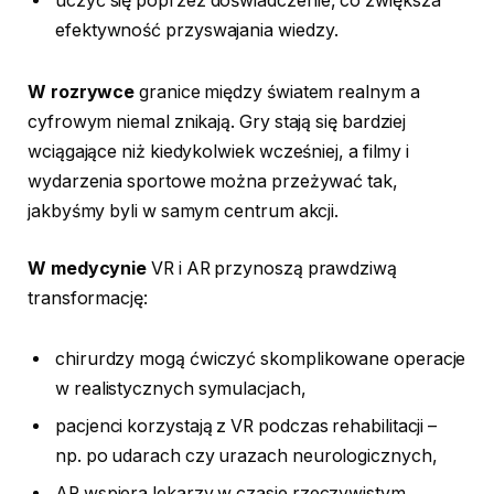
uczyć się poprzez doświadczenie, co zwiększa
efektywność przyswajania wiedzy.
W rozrywce
granice między światem realnym a
cyfrowym niemal znikają. Gry stają się bardziej
wciągające niż kiedykolwiek wcześniej, a filmy i
wydarzenia sportowe można przeżywać tak,
jakbyśmy byli w samym centrum akcji.
W medycynie
VR i AR przynoszą prawdziwą
transformację:
chirurdzy mogą ćwiczyć skomplikowane operacje
w realistycznych symulacjach,
pacjenci korzystają z VR podczas rehabilitacji –
np. po udarach czy urazach neurologicznych,
AR wspiera lekarzy w czasie rzeczywistym,