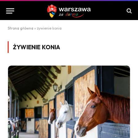
Strona główna
»
żywienie konia
ŻYWIENIE KONIA